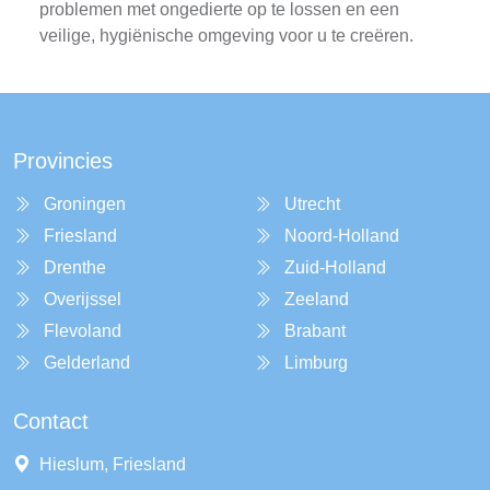
problemen met ongedierte op te lossen en een
veilige, hygiënische omgeving voor u te creëren.
Provincies
Groningen
Utrecht
Friesland
Noord-Holland
Drenthe
Zuid-Holland
Overijssel
Zeeland
Flevoland
Brabant
Gelderland
Limburg
Contact
Hieslum, Friesland