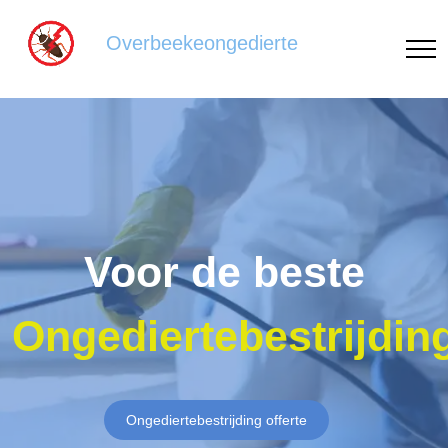
Overbeekeongedierte
Voor de beste
Ongediertebestrijdin
Ongediertebestrijding offerte