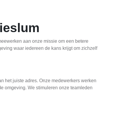
Hieslum
n meewerken aan onze missie om een betere
ving waar iedereen de kans krijgt om zichzelf
an het juiste adres. Onze medewerkers werken
 de omgeving. We stimuleren onze teamleden
 zoek naar nieuwe collega's die de wereld van
hebben een plek voor iedereen met passie en