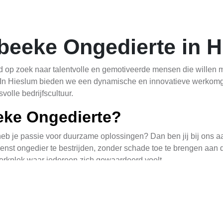
beeke Ongedierte in 
jd op zoek naar talentvolle en gemotiveerde mensen die wille
 In Hieslum bieden we een dynamische en innovatieve werkomge
volle bedrijfscultuur.
ke Ongedierte?
eb je passie voor duurzame oplossingen? Dan ben jij bij ons a
nst ongedier te bestrijden, zonder schade toe te brengen aan
erkplek waar iedereen zich gewaardeerd voelt.
dragen aan ons team? Bekijk ons vacature overzicht. We zijn op
an technische specialisten tot commerciële professionals – wij 