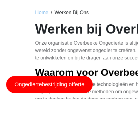
Home
Werken Bij Ons
Werken bij Over
Onze organisatie Overbeeke Ongedierte is alti
wereld zonder ongewenst ongedier te creëren.
te ontwikkelen en bij te dragen aan onze succes
Waarom voor Overbee
Ongediertebestrijding offerte
Werk je graag met moderne technologieën en h
dagelijks aan innovatieve methoden om ongewe
om te denken buiten de doos en creëren een w
Onze Vacatures
Heb je een passie voor ongelders of wil je bij
ongediertebestrijding willen revolutioneren. V